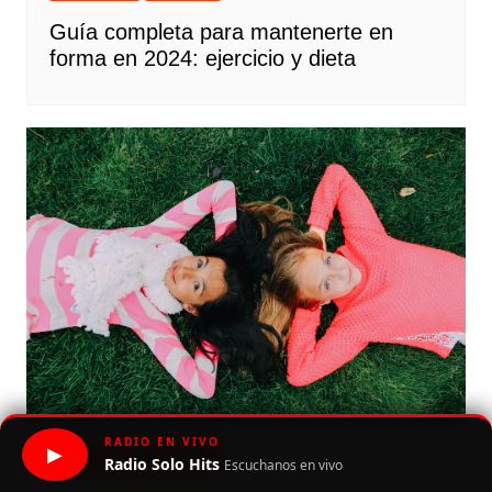
Guía completa para mantenerte en
forma en 2024: ejercicio y dieta
RADIO EN VIVO
▶
Destacada
Lifestyle
Radio Solo Hits
Escuchanos en vivo