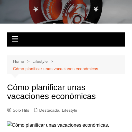
Skip
to
Solo Hits
Tu radio online
content
Home
Lifestyle
Cómo planificar unas vacaciones económicas
Cómo planificar unas
vacaciones económicas
Solo Hits
Destacada
,
Lifestyle