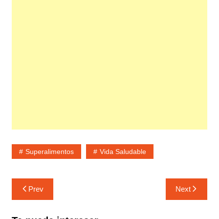
Superalimentos
Vida Saludable
Navegación
Prev
Next
de
entradas