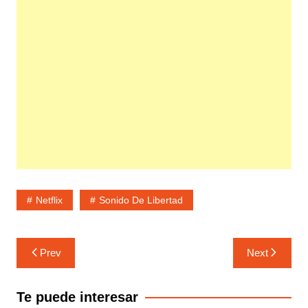
Netflix
Sonido De Libertad
Navegación
Prev
Next
de
entradas
Te puede interesar