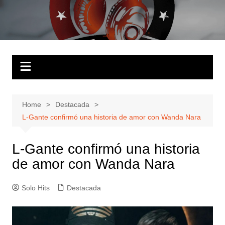
Skip
to
Solo Hits
Tu radio online
content
Home
Destacada
L-Gante confirmó una historia de amor con Wanda Nara
L-Gante confirmó una historia
de amor con Wanda Nara
Solo Hits
Destacada