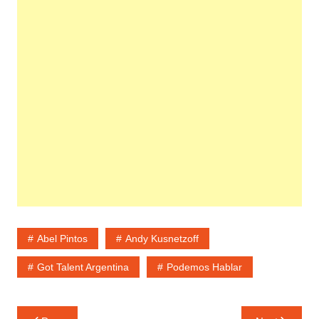
Abel Pintos
Andy Kusnetzoff
Got Talent Argentina
Podemos Hablar
Navegación