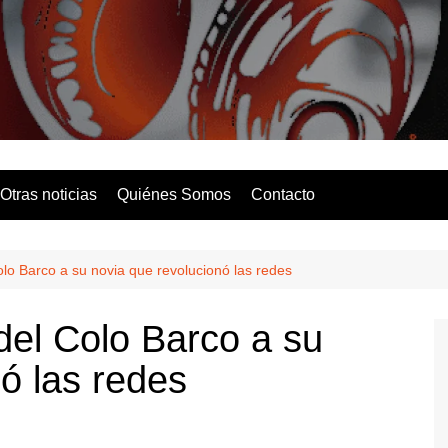
Solo Hits
Otras noticias
Quiénes Somos
Contacto
olo Barco a su novia que revolucionó las redes
del Colo Barco a su
ó las redes