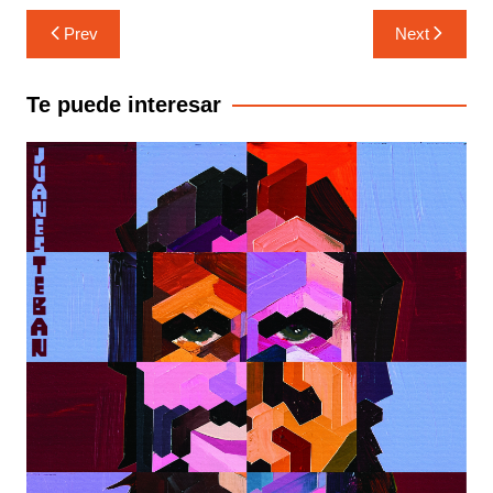
Navegación
Prev
Next
de
entradas
Te puede interesar