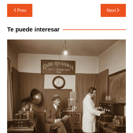
Navegación
Prev
Next
de
entradas
Te puede interesar