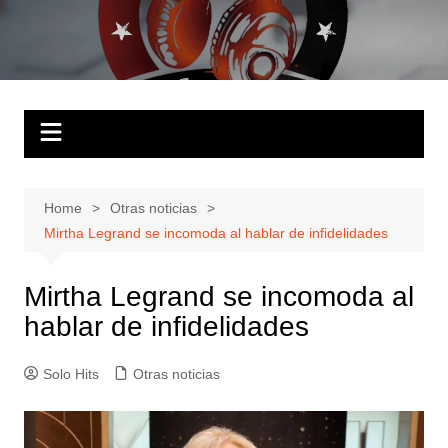
Skip
to
Solo Hits
Tu radio online
content
Home
Otras noticias
Mirtha Legrand se incomoda al hablar de infidelidades
Mirtha Legrand se incomoda al
hablar de infidelidades
Solo Hits
Otras noticias