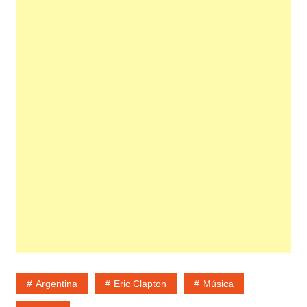
Argentina
Eric Clapton
Música