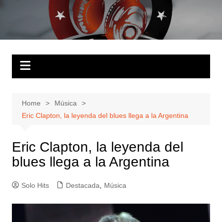
Skip
to
Solo Hits
Tu radio online
content
Home
Música
Eric Clapton, la leyenda del blues llega a la Argentina
Eric Clapton, la leyenda del
blues llega a la Argentina
Solo Hits
Destacada
,
Música