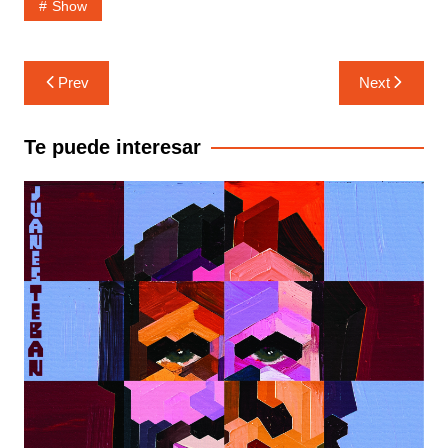
Show
Navegación
Prev
Next
de
entradas
Te puede interesar