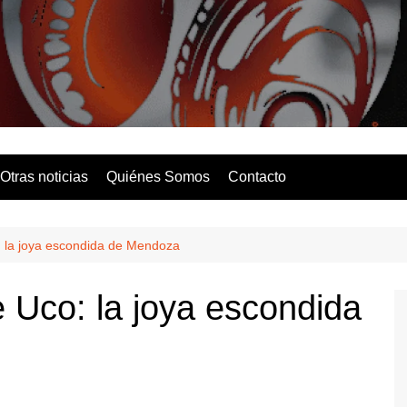
Solo Hits
Otras noticias
Quiénes Somos
Contacto
: la joya escondida de Mendoza
e Uco: la joya escondida