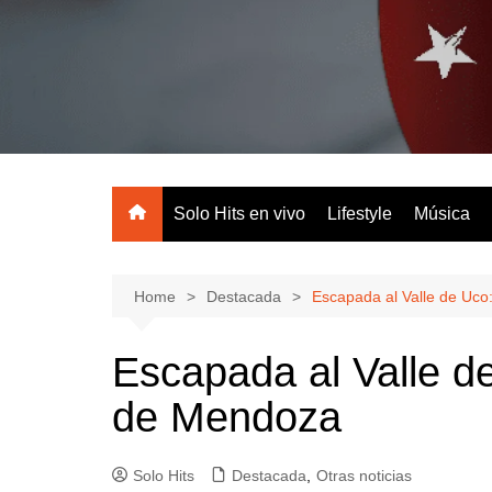
Skip
to
content
Tu radio online
Solo Hits en vivo
Lifestyle
Música
Home
Destacada
Escapada al Valle de Uco
Escapada al Valle d
de Mendoza
Solo Hits
Destacada
,
Otras noticias