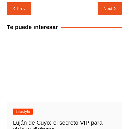
Navegación
Prev
Next
de
entradas
Te puede interesar
Lifestyle
Luján de Cuyo: el secreto VIP para