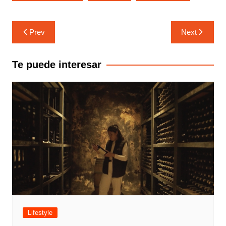
Navegación
Prev
Next
de
entradas
Te puede interesar
Lifestyle