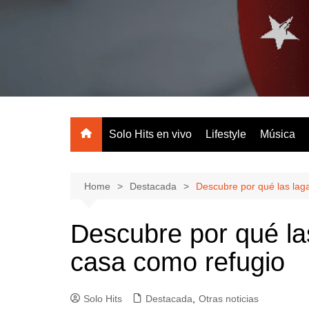
Skip
to
content
Tu radio online
Solo Hits en vivo
Lifestyle
Música
Home
Destacada
Descubre por qué las laga
Descubre por qué las
casa como refugio
Solo Hits
Destacada
,
Otras noticias