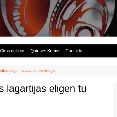
Solo Hits
Otras noticias
Quiénes Somos
Contacto
rtijas eligen tu casa como refugio
 lagartijas eligen tu