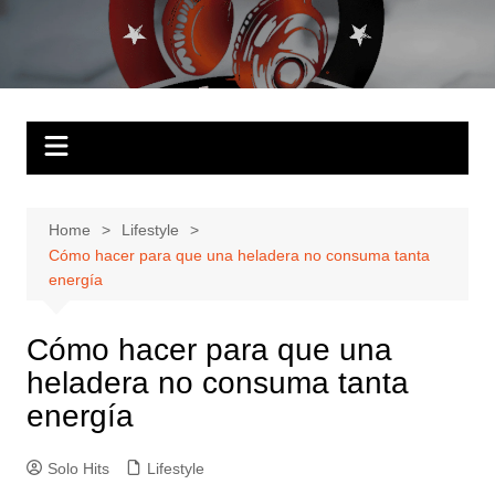
Skip
to
Solo Hits
Tu radio online
content
Home
Lifestyle
Cómo hacer para que una heladera no consuma tanta
energía
Cómo hacer para que una
heladera no consuma tanta
energía
Solo Hits
Lifestyle