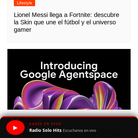
Lifestyle
Lionel Messi llega a Fortnite: descubre
la Skin que une el fútbol y el universo
gamer
Lifestyle
RADIO EN VIVO
▶
Radio Solo Hits
Escuchanos en vivo
Revolución en la productividad: Google