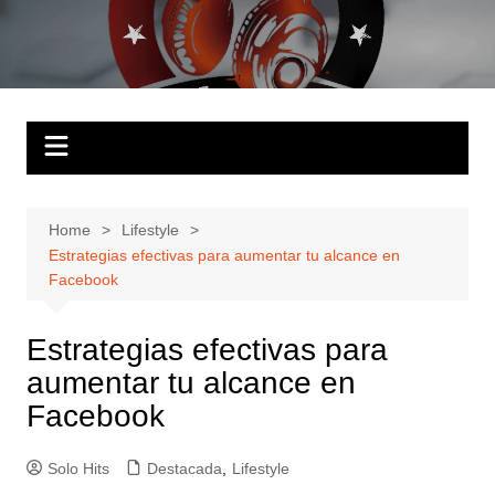
Skip
to
Solo Hits
Tu radio online
content
Home
Lifestyle
Estrategias efectivas para aumentar tu alcance en
Facebook
Estrategias efectivas para
aumentar tu alcance en
Facebook
Solo Hits
Destacada
,
Lifestyle